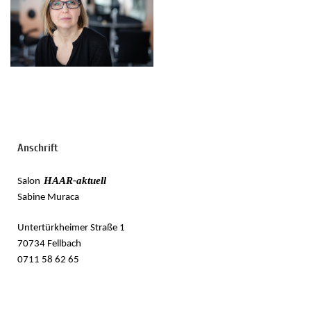
Seit über 30 Jahren mit Leib &
Seele im Friseurhandwerk
tätig
Anschrift
HAAR-aktuell
Salon
Sabine Muraca
Untertürkheimer Straße 1
70734 Fellbach
0711 58 62 65
Salon Haar-aktuell
Untertürkheimer Str. 1